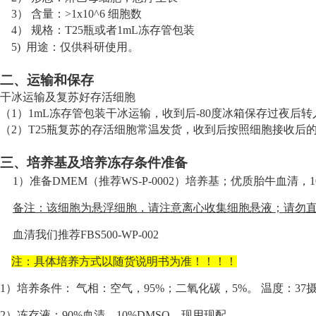
3） 含量：>1x10^6 细胞数
4） 规格：T25瓶或者1mL冻存管包装
5) 用途：仅供科研使用。
二
、运输和保存
干冰运输及复苏好存活细胞
（
1）1mL冻存管包装干冰运输，收到后-80度冰箱保存过夜
（
2）T25瓶复苏的存活细胞常温发货，收到后按照细胞接收后
三
、培养基及培养冻存条件准备
1）
准
备
DMEM
（推荐
WS-P
-00
02
）培养基；优质胎牛血清，
备注：
该细胞为悬浮细胞，请注意离心收集细胞悬液；请勿
血清我们推荐
FBS500-WP-002
注：具体培养方式以随货说明书为准！！！！
1）
培养条件：
气相：空气，
95%；二氧化碳，5%。 温度：37
2）
冻存液：
90%血清，10%DMSO，现用现配。