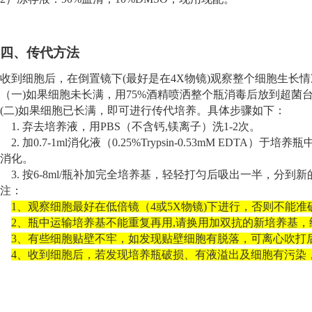
四
、传代方法
收到细胞后，在倒置镜下
(最好是在4X物镜)观察整个细胞生长
（一
)
如果细胞未长满，用
75%酒精喷洒整个瓶消毒后放到超菌
(二)如果细胞已长满，即可进行传代培养。具体步骤如下：
1. 弃去培养液，用PBS（不含钙,镁离子）洗1-2次。
2. 加0.7-1ml消化液（0.25%Trypsin-0.53mM E
消化。
3. 按6-8ml/瓶补加完全培养基，轻轻打匀后吸出一半，
注：
1、观察细胞最好在低倍镜（4或5X物镜)下进行，否则不能准
2、瓶中运输培养基不能重复再用,请换用加双抗的新培养基，
3、有些细胞贴壁不牢，如发现贴壁细胞有脱落，可离心吹打
4、收到细胞后，若发现培养瓶破损、有液溢出及细胞有污染