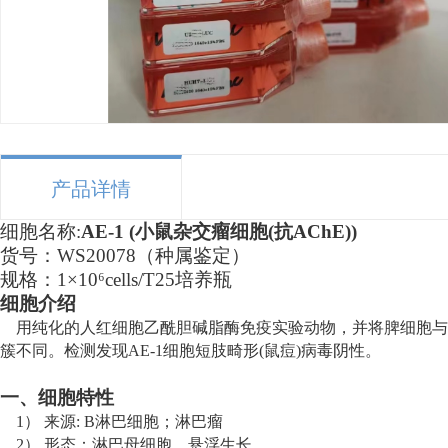
产品详情
细胞名称
:
AE-1 (小鼠杂交瘤细胞(抗AChE))
货号：
WS200
78
（
种属
鉴定）
规格：
1×10⁶cells/T25培养瓶
细胞介绍
用纯化的人红细胞乙酰胆碱脂酶免疫实验动物，并将脾细胞与
簇不同。检测发现AE-1细胞短肢畸形(鼠痘)病毒阴性。
一、
细胞特性
1） 来源
: B淋巴细胞；淋巴瘤
2） 形态
：
淋
巴母细胞，悬浮生长