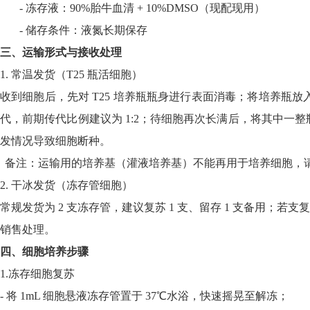
- 冻存液：90%胎牛血清 + 10%DMSO（现配现用）
- 储存条件：液氮长期保存
三、运输形式与接收处理
1. 常温发货（T25 瓶活细胞）
收到细胞后，先对
T25 培养瓶瓶身进行表面消毒；将培养瓶放入
代，前期传代比例建议为 1:2；待细胞再次长满后，将其中一整瓶细
发情况导致细胞断种。
备注：运输用的培养基（灌液培养基）不能再用于培养细胞，
2. 干冰发货（冻存管细胞）
常规发货为
2 支冻存管，建议复苏 1 支、留存 1 支备用
销售处理。
四、细胞培养步骤
1.冻存细胞复苏
- 将 1mL 细胞悬液冻存管置于 37℃水浴，快速摇晃至解冻；