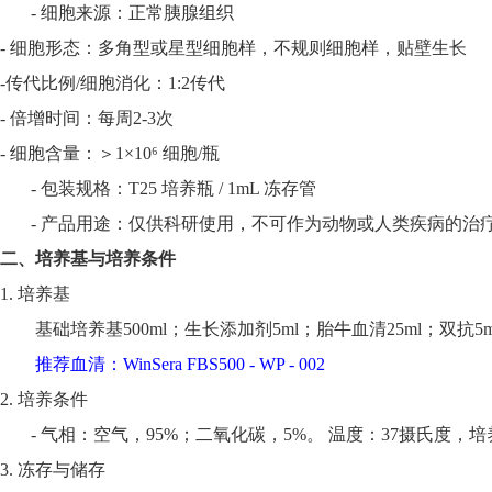
- 细胞来源：正常胰腺组织
- 细胞形态：多角型或星型细胞样，不规则细胞样，贴壁生长
-
传代比例
/细胞消化
：
1:2传代
-
倍增时间
：每周
2-3次
- 细胞含量：＞1×10⁶ 细胞/瓶
- 包装规格：T25 培养瓶 / 1mL 冻存管
- 产品用途：仅供科研使用，
不可作为动物或人类疾病的治
二、培养基与培养条件
1. 培养基
基础培养基
500ml；生长添加剂5ml；胎牛血清25ml；双抗5m
推荐血清：
WinSera FBS500 - WP - 002
2. 培养条件
- 气相：空气，95%；二氧化碳，5%。 温度：37摄氏度，培养
3. 冻存与储存