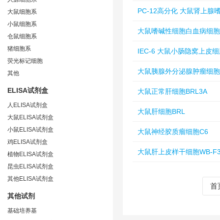
PC-12高分化 大鼠肾上
大鼠细胞系
小鼠细胞系
大鼠嗜碱性细胞白血病细胞RB
仓鼠细胞系
猪细胞系
IEC-6 大鼠小肠隐窝上皮
荧光标记细胞
大鼠胰腺外分泌腺肿瘤细胞A
其他
ELISA试剂盒
大鼠正常肝细胞BRL3A
人ELISA试剂盒
大鼠肝细胞BRL
大鼠ELISA试剂盒
小鼠ELISA试剂盒
大鼠神经胶质瘤细胞C6
鸡ELISA试剂盒
大鼠肝上皮样干细胞WB-F3
植物ELISA试剂盒
昆虫ELISA试剂盒
其他ELISA试剂盒
首
其他试剂
基础培养基